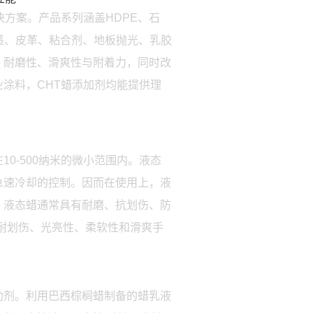
方案。产品系列涵盖HDPE、石
墨、皮革、粘合剂、地板抛光、乳胶
、耐磨性、滑爽性与附着力，同时改
涂料，CHT蜡添加剂均能提供理
0-500纳米的微小范围内。液态
急速冷却的控制。因而在使用上，液
。液态蜡通常具有耐磨、抗划伤、防
耐划伤、光亮性、柔软性和滑爽手
助剂。利用巴西棕榈蜡制备的蜡乳液