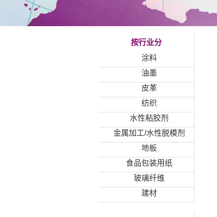
按行业分
涂料
油墨
皮革
纺织
水性粘胶剂
金属加工/水性脱模剂
地板
食品包装用纸
玻璃纤维
建材