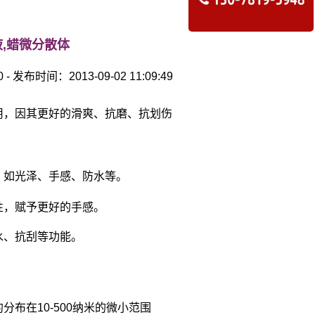
液,蜡微分散体
 发布时间：2013-09-02 11:09:49
用，因其更好的滑爽、抗磨、抗划伤
，如光泽、手感、防水等。
性，赋予更好的手感。
水、抗刮等功能。
分布在10-500纳米的微小范围