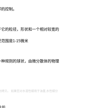
却的控制。
别在于它的粒径，形状和一个相对较宽的
围是1-15微米
是一种规则的球状，由微分散体的物理
。
勿拷贝。 如果您对水溶性蜡用于油墨,水性蜡分
性能