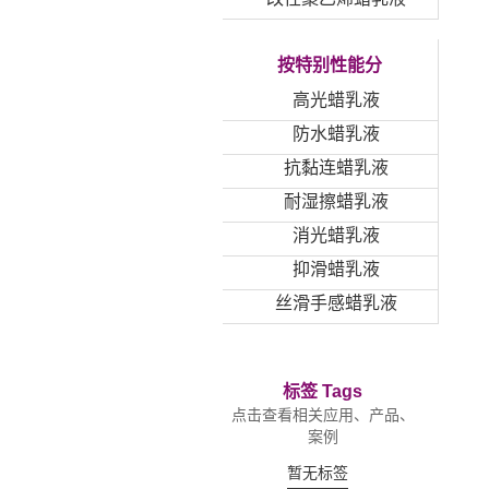
按特别性能分
高光蜡乳液
防水蜡乳液
抗黏连蜡乳液
耐湿擦蜡乳液
消光蜡乳液
抑滑蜡乳液
丝滑手感蜡乳液
标签 Tags
点击查看相关应用、产品、
案例
暂无标签