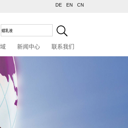
DE
EN
CN
领域
新闻中心
联系我们