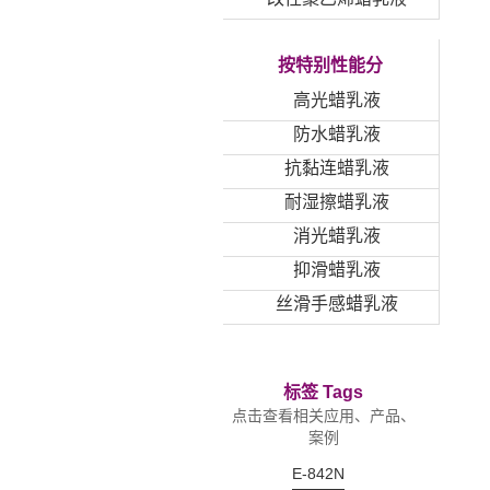
按特别性能分
高光蜡乳液
防水蜡乳液
抗黏连蜡乳液
耐湿擦蜡乳液
消光蜡乳液
抑滑蜡乳液
丝滑手感蜡乳液
标签 Tags
点击查看相关应用、产品、
案例
E-842N