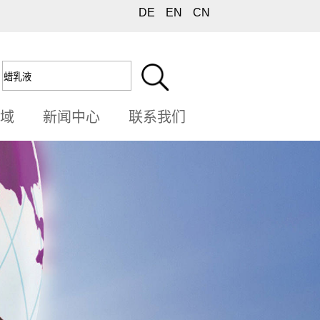
DE
EN
CN
领域
新闻中心
联系我们