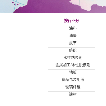
按行业分
涂料
油墨
皮革
纺织
水性粘胶剂
金属加工/水性脱模剂
地板
食品包装用纸
玻璃纤维
建材