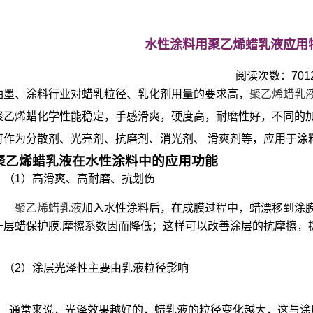
水性涂料用聚乙烯蜡乳液应用
阅读次数：7012 -
油墨、涂料行业对蜡乳粒径、乳化剂用量的要求高，
聚乙烯蜡乳
聚乙烯蜡化学性能稳定，手感滑爽，硬度高，耐磨性好，不同的
可作为分散剂、光亮剂、抗磨剂、消光剂、 滑爽剂等，应用于涂
聚乙烯蜡乳液在水性涂料中的应用功能
（1）高滑爽、高耐磨、抗划伤
聚乙烯蜡乳液
加入水性涂料后，在成膜过程中，蜡漂移到涂膜
一层蜡保护膜,摩擦系数因而降低；这样可以改善涂层的抗摩擦，
（2）涂层光泽性主要由乳液粒径影响
通常来说，光泽效果越好的，蜡乳液的粒径变化越大，这与涂