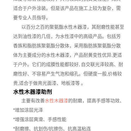
适合于户外涂装。但是该产品在施工上较为复杂，需
要专业人员指导。
以百分之百的聚氨酯水性木器漆，其耐磨性能甚至
达到油性漆的几倍，为水性漆中的高级产品。包括芳
香族和脂肪族聚氨酯分散体，采用脂肪族聚氨酯分散
体为主要成分的水性木器漆，产品耐黄变性优异,更适
于户外。它们的成膜性能都较好, 自交联光泽较高、耐
磨性好、不容易产生气泡和缩孔。但硬度一般,价格较
贵,适合于做亮光面漆、地板漆等 。
水性木器漆助剂
主要有改善
水性木器漆
的耐磨，提高手感等功效、
*增加涂层光泽
*增强涂层爽滑、手感性能
*耐磨擦、抗划伤/抗擦伤、抗高温粘连