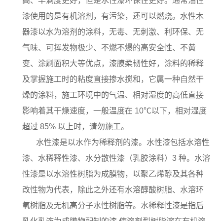
高、丰满度更好，但是水性漆环保性更好。通常油性
漆使用的是有机溶剂，有污染，还可以燃烧。水性木
器漆以水为溶剂的涂料，无毒、无刺激、利环保、无
气味、可挥发物极少、不燃不爆的高安全性、不黄
变、涂刷面积大等优点，漆膜柔韧性好，涂料的稀释
及掌握施工时的粘度直接掺水搅和，它属一种自然干
燥的涂料，施工环境中的气温、相对湿度的高低直接
影响着其干燥速度，一般温度在 10℃以下，相对湿度
超过 85% 以上时，请勿施工。
水性漆是以水作为稀释剂的漆。水性漆包括水溶性
漆、水稀释性漆、水分散性漆（乳胶涂料）3 种。水溶
性漆是以水溶性树脂为成膜物，以聚乙烯醇及其各种
改性物为代表，除此之外还有水溶醇酸树脂、水溶环
氧树脂及无机高分子水性树脂等。水稀释性漆是指后