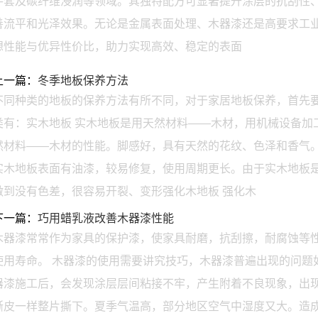
手套及碳纤维浸润等领域。其独特配方可显著提升涂层的抗刮性
善流平和光泽效果。无论是金属表面处理、木器漆还是高要求工业
想性能与优异性价比，助力实现高效、稳定的表面
上一篇：
冬季地板保养方法
不同种类的地板的保养方法有所不同，对于家居地板保养，首先
类有：实木地板 实木地板是用天然材料——木材，用机械设备加
然材料——木材的性能。脚感好，具有天然的花纹、色泽和香气
实木地板表面有油漆，较易修复，使用周期更长。由于实木地板
做到没有色差，很容易开裂、变形强化木地板 强化木
下一篇：
巧用蜡乳液改善木器漆性能
木器漆常常作为家具的保护漆，使家具耐磨，抗刮擦，耐腐蚀等
使用寿命。 木器漆的使用需要讲究技巧，木器漆普遍出现的问题如
器漆施工后，会发现涂层层间粘接不牢，产生附着不良现象，出
撕皮一样整片撕下。夏季气温高，部分地区空气中湿度又大。造