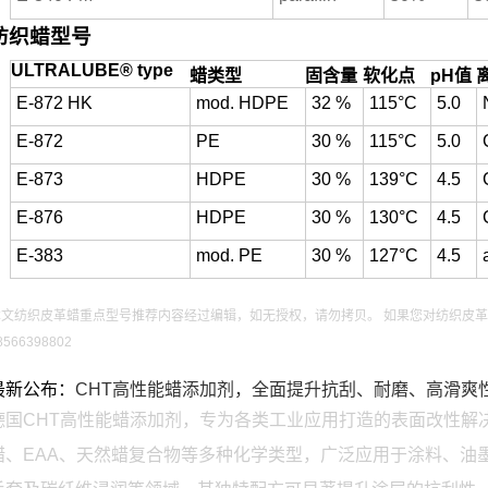
纺织蜡型号
ULTRALUBE® type
蜡类型
固含量
软化点
pH值
E-872 HK
mod. HDPE
32 %
115°C
5.0
E-872
PE
30 %
115°C
5.0
E-873
HDPE
30 %
139°C
4.5
E-876
HDPE
30 %
130°C
4.5
E-383
mod. PE
30 %
127°C
4.5
本文纺织皮革蜡重点型号推荐内容经过编辑，如无授权，请勿拷贝。 如果您对纺织皮
8566398802
最新公布：
CHT高性能蜡添加剂，全面提升抗刮、耐磨、高滑爽
德国CHT高性能蜡添加剂，专为各类工业应用打造的表面改性解决
蜡、EAA、天然蜡复合物等多种化学类型，广泛应用于涂料、油