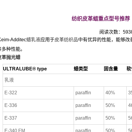
纺织皮革蜡重点型号推荐
阅读次数：5938 -
eim-Additec
蜡乳液
应用于
皮革纺织品
中有优异的性能，能够改
等多种性能。
皮革抛光蜡
ULTRALUBE® type
蜡类型
固含量
软
乳液
E-322
paraffin
40%
3
E-336
paraffin
50%
4
E-337
paraffin
50%
5
E-340 FM
paraffin
50%
5