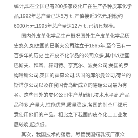
统计,现在全国已有200多家皮化厂在生产各种皮革化学
品,1992年总产量已达5万ｔ,产值接近3亿元,利税约
6000万元,1995年总产量达12万ｔ,已初具规模。
国内外皮革化学品生产概况国外生产皮革化学品历
史悠久,如德国的巴斯夫公司建立于1865年,至今已有一
百多年的历史,生产皮革化学品的公司众多,其中以德国
巴斯夫、拜耳、赫司特、亨克尔、波美公司;美国的罗
姆哈斯公司,英国的霍森公司,法国的库尔曼公司,荷兰的
斯塔尔公司以及在我国青岛新成立的德瑞公司最为有
名。这些国外的皮化公司生产基础好,技术水平高,产品
品种多,产量大,性能优异,质量稳定,各国的制革厂都乐
意使用他们的产品。相比之下我国的皮革化工工业发
展较晚,起点低。
其次，我国技术的落后。尽管我国蜡乳液厂家众