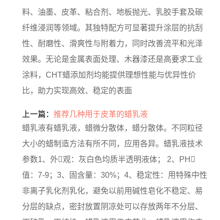
料、油墨、皮革、粘合剂、地板抛光、乳胶手套及碳
纤维浸润等领域。其独特配方可显著提升涂层的抗刮
性、耐磨性、滑爽性与附着力，同时改善流平和光泽
效果。无论是金属表面处理、木器漆还是高要求工业
涂料，CHT蜡添加剂均能提供理想性能与优异性价
比，助力实现高效、稳定的表面
上一篇：
推荐几种用于皮革的蜡乳液
蜡乳液有蜡乳液，蜡微分散体，蜡分散体。不同粒径
大小的蜡制造方法有所不同，应用各异。蜡乳液技术
参数1、外观：灰白色均质半透明液体； 2、PH
值：7-9；3、固含量：30%；4、稳定性：用特殊中性
非离子乳化剂乳化，避免以前用碱性皂化不稳定、易
分层的缺点，密封放置阴凉处可以存放两年不分层、