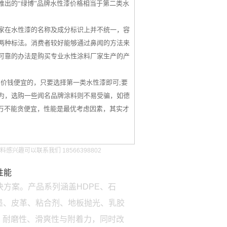
出的“绿博”品牌水性漆价格相当于第二类水
家在水性漆的名称及成分标识上并不统一，容
两种标法。消费者较好能够通过鼻闻的方法来
可靠的办法是购买专业水性涂料厂家生产的产
价钱便宜的，只要选择第一类水性漆即可;要
为，选购一些闻名品牌涂料则不易受骗，如德
万不能贪便宜，性能是最优考虑因素，其实才
趣可以联系我们 18566398802
性能
方案。产品系列涵盖HDPE、石
墨、皮革、粘合剂、地板抛光、乳胶
、耐磨性、滑爽性与附着力，同时改