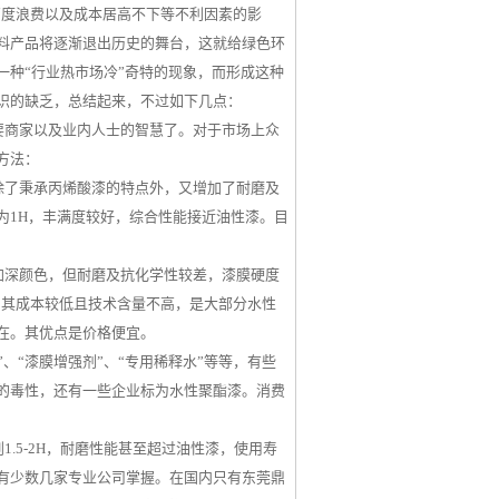
高度浪费以及成本居高不下等不利因素的影
料产品将逐渐退出历史的舞台，这就给绿色环
种“行业热市场冷”奇特的现象，而形成这种
识的缺乏，总结起来，不过如下几点：
要商家以及业内人士的智慧了。对于市场上众
方法：
除了秉承丙烯酸漆的特点外，又增加了耐磨及
为1H，丰满度较好，综合性能接近油性漆。目
加深颜色，但耐磨及抗化学性较差，漆膜硬度
因其成本较低且技术含量不高，是大部分水性
在。其优点是价格便宜。
、“漆膜增强剂”、“专用稀释水”等等，有些
的毒性，还有一些企业标为水性聚酯漆。消费
.5-2H，耐磨性能甚至超过油性漆，使用寿
有少数几家专业公司掌握。在国内只有东莞鼎