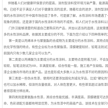
伴随着人们对健康环保意识的提高，溶剂型涂料受环境污染严重、能源
响，已经不足于满足人们对于健康生活的追求，随着社会的进步，溶剂型涂
保的水性涂料打开中国市场创造了条件，可是据了解，水性涂料市场遭遇了一
现象的原因，还是源于国内水性涂料市场的不成熟，和人们对于水性涂料认
门外汉能够清楚的知道自己要购买的产品，并加以适当的选择，这就需
多的水性涂料品牌，依据其主要成分的不同，下面为您介绍以下四种简单的
第一类是以丙烯本乡与聚氨酯的合成物为主要成分的水性涂料，其特点
抗化学性强的特点，有些企业标为水性聚脂漆。漆膜硬度较好，铅笔法则试
前国内只有少数几家企业可以生产。
第二类是以丙烯酸为主要成分的水性涂料，主要特点是附着力好，不会
较软，铅笔法则试为HB，丰满度较差，综合性能一般，施工易产生缺陷。
漆企业推向市场的主要产品。这也是形成大多数人认为水性漆不好的原因所
第三类是一些伪水性漆，使用时还要添加固化剂或化学品，比如“硬化剂”
也可以加水稀释，但溶剂含量很高，对人体危害更大，有些甚至超过油性漆
者很容易分辨出来。
第四类则是聚氨酯水性漆，其综合性能优越，丰满度高，漆膜硬度可达到1
命、色彩调配方面都有明显优势，为水性漆中的高级产品，该技术在全球只