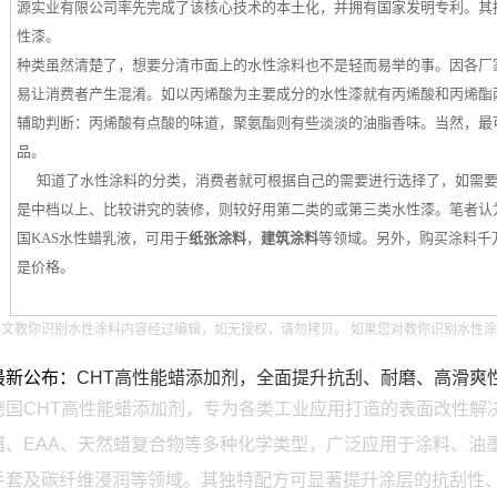
源实业有限公司率先完成了该核心技术的本土化，并拥有国家发明专利。其推
性漆。
种类虽然清楚了，想要分清市面上的水性涂料也不是轻而易举的事。因各厂
易让消费者产生混淆。如以丙烯酸为主要成分的水性漆就有丙烯酸和丙烯酯
辅助判断：丙烯酸有点酸的味道，聚氨酯则有些淡淡的油脂香味。当然，最
品。
知道了水性涂料的分类，消费者就可根据自己的需要进行选择了，如需要
是中档以上、比较讲究的装修，则较好用第二类的或第三类水性漆。笔者认
国KAS水性蜡乳液，可用于
纸张涂料
，
建筑涂料
等领域。另外，购买涂料千
是价格。
文教你识别水性涂料内容经过编辑，如无授权，请勿拷贝。 如果您对教你识别水性涂料感兴
最新公布：
CHT高性能蜡添加剂，全面提升抗刮、耐磨、高滑爽
德国CHT高性能蜡添加剂，专为各类工业应用打造的表面改性解决
蜡、EAA、天然蜡复合物等多种化学类型，广泛应用于涂料、油
手套及碳纤维浸润等领域。其独特配方可显著提升涂层的抗刮性