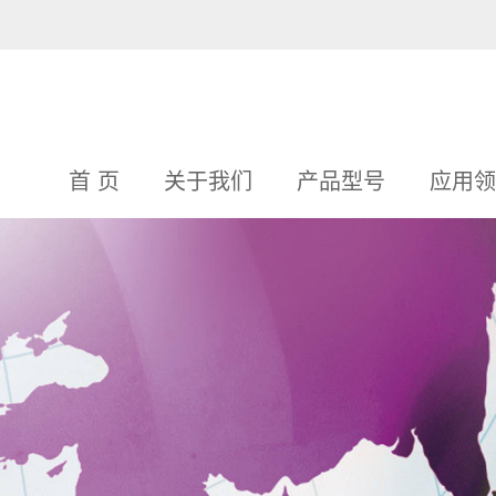
首 页
关于我们
产品型号
应用