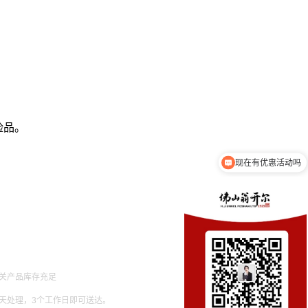
危险品。
现在有优惠活动吗
可以介绍下你们的产品么
相关产品库存充足
会当天处理，3个工作日即可送达。