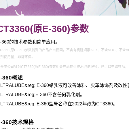
CT3360(原E-360)参数
E-360的技术参数和简单应用。
T3360(原E-360)参数提到的产品产自德国，不含有机硅卤素AOX、不含VOC、不
化剂使用量，非常环保。
开尔公司针对CT3360(原E-360)参数相关产品提供技术咨询服务，也可以申请样品，详情
E-360概述
ULTRALUBE&reg; E-360蜡乳液可改善涂料、皮革涂饰剂及
ULTRALUBE&reg;E-360不含任何乳化剂。
LTRALUBE&reg; E-360型号名称在2022年改为CT3360。
E-360技术规格