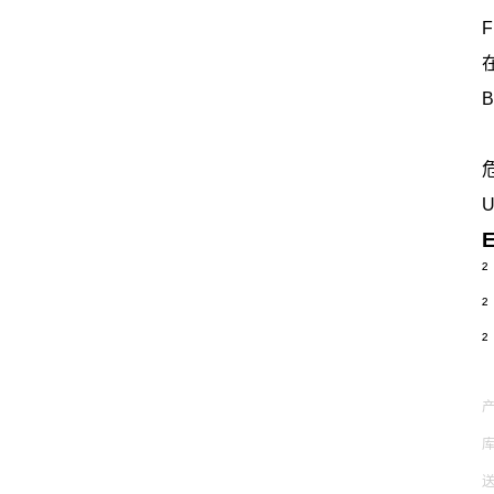
B
²
²
产
库
送