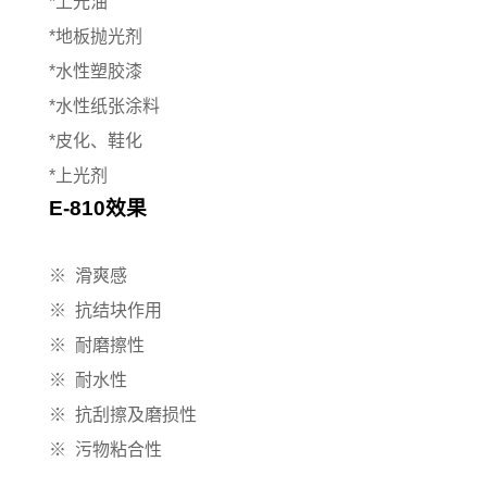
*上光油
*地板抛光剂
*水性塑胶漆
*水性纸张涂料
*皮化、鞋化
*上光剂
E-810效果
※ 滑爽感
※ 抗结块作用
※ 耐磨擦性
※ 耐水性
※ 抗刮擦及磨损性
※ 污物粘合性