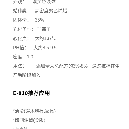
外观： 淡黄色液体
蜡种类： 高密度聚乙烯蜡
固体份： 35%
乳化类型： 非离子
软化点： 大约137℃
PH值： 大约8.5-9.5
密度: 1.0
用法： 添加量为总配方的3%-8%。通过搅拌在生
产后阶段加入
E-810推荐应用
*清漆(镶木地板,家具)
*印刷油墨(柔版)