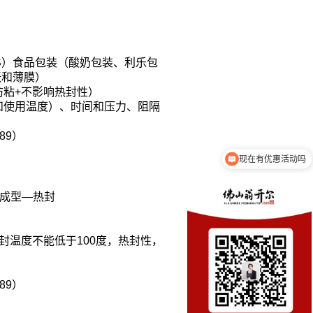
/PS）食品包装（酸奶包装、利乐包
张和薄膜）
防粘+不影响热封性）
和使用温度）、时间和压力、阻隔
89）
现在有优惠活动吗
可以介绍下你们的产品么
求成型—热封
封温度不能低于100度，热封性，
89）