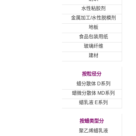
水性粘胶剂
金属加工/水性脱模剂
地板
食品包装用纸
玻璃纤维
建材
按粒径分
蜡分散体 D系列
蜡微分散体 MD系列
蜡乳液 E系列
按蜡类型分
聚乙烯蜡乳液