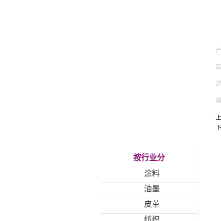
按行业分
涂料
油墨
皮革
纺织