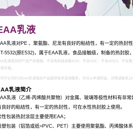
EAA乳液
EAA乳液对PE 、聚氨酯、尼龙有良好的粘结性，有一定的热封
CT-5532(原E532)，属于EAA乳液，食品接触级，制备的热
EAA乳液提到的产品产自德国，不含有机硅卤素AOX、不含VOC、不含APEO、不
非常环保。
开尔公司针对EAA乳液相关产品提供技术咨询服务，也可以申请样品，详情请联系18566
EAA乳液简介
EAA乳液（乙烯-丙烯酸共聚物）对金属、玻璃等极性材料有非常
有良好的粘结性，有一定的热封性，可在水性热封胶上使用。
柔性包装热封涂层主要使用EAA；
吸塑包装（铝箔或纸=PVC、PET）主要使用聚氨酯、丙烯酸体