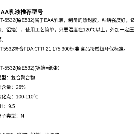
EAA乳液推荐型号
CT-5532(原E532)属于EAA乳液，制备的热封胶，粘结强度
铁、铝箔），使用工艺简单，只要温度在120℃以上，外加一定
度。
CT5532符合FDA CFR 21 175.300标准 食品接触级环保标准。
T-5532(原E532)(铝箔=纸张）
类型：复合聚合物
固含量：26%
软化点：100-110℃
H：9.5
离子类型：N