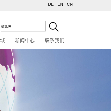
DE
EN
CN
领域
新闻中心
联系我们