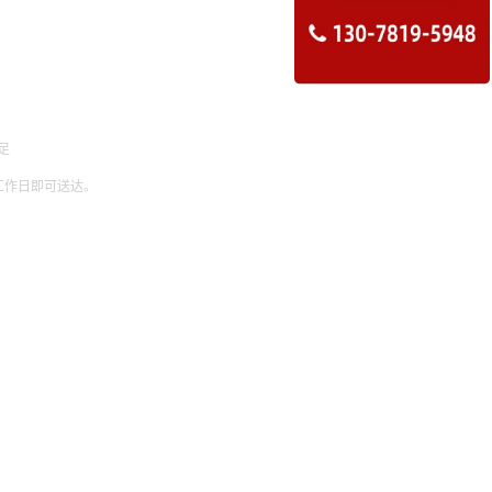
足
工作日即可送达。